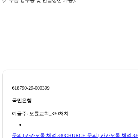
(기부금 영수증 및 연말정산 가능).
618790-29-000399
국민은행
예금주: 오륜교회_330처치
문의 | 카카오톡 채널 330CHURCH
문의 | 카카오톡 채널 33